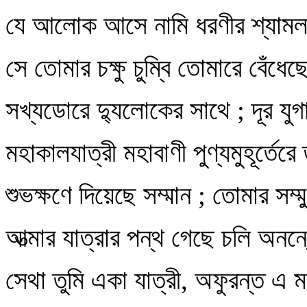
যে আলোক আসে নামি ধরণীর শ্যামল
সে তোমার চক্ষু চুম্বি তোমারে বেঁধেছ
সখ্যডোরে দ্যুলোকের সাথে ; দূর যুগ
মহাকালযাত্রী মহাবাণী পুণ্যমুহূর্তেরে
শুভক্ষণে দিয়েছে সম্মান ; তোমার সম্ম
আত্মার যাত্রার পন্থ গেছে চলি অনন্
সেথা তুমি একা যাত্রী, অফুরন্ত এ ম