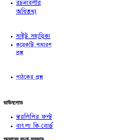
রচনাবলীর
অধিতথ্য
জ্ঞাতব্য বিষয়
সাইট সহায়িকা
কয়েকটি সাধারণ
প্রশ্ন
পাঠকের চোখে
পাঠকের প্রশ্ন
আমাদের লিখুন
ডাউনলোড
স্বরলিপির ফন্ট
বাংলা কি-বোর্ড
অন্যান্য রচনা-সম্ভার