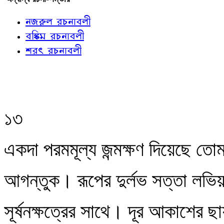
নজরুল রচনাবলী
বঙ্কিম রচনাবলী
শরৎ রচনাবলী
১৩
একদা পরমমূল্য জন্মক্ষণ দিয়েছে তো
আগন্তুক। রূপের দুর্লভ সত্তা লভি
সূর্ষনক্ষত্রের সাথে। দূর আকাশের ছ