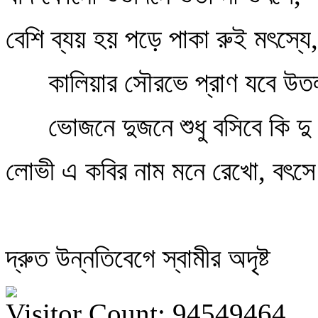
বেশি ব্যয় হয় পড়ে পাকা রুই মৎস্যে,
কালিয়ার সৌরভে প্রাণ যবে উত
ভোজনে দুজনে শুধু বসিবে কি দু
লোভী এ কবির নাম মনে রেখো, বৎস
দ্রুত উন্নতিবেগে স্বামীর অদৃষ্ট
Visitor Count: 94549464