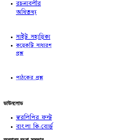
রচনাবলীর
অধিতথ্য
জ্ঞাতব্য বিষয়
সাইট সহায়িকা
কয়েকটি সাধারণ
প্রশ্ন
পাঠকের চোখে
পাঠকের প্রশ্ন
আমাদের লিখুন
ডাউনলোড
স্বরলিপির ফন্ট
বাংলা কি-বোর্ড
অন্যান্য রচনা-সম্ভার