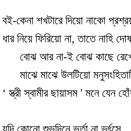
বই-কেনা শখটারে দিয়ো নাকো প্রশ্র
ধার নিয়ে ফিরিয়ো না, তাতে নাহি দ
বোঝ আর না-ই বোঝ কাছে রেখো
মাঝে মাঝে উলটিয়ো মনুসংহিতাট
‘ স্ত্রী স্বামীর ছায়াসম ' মনে যেন হ
যদি কোনো শুভদিনে ভর্তা না ভর্ৎসে,