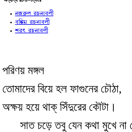
নজরুল রচনাবলী
বঙ্কিম রচনাবলী
শরৎ রচনাবলী
পরিণয় মঙ্গল
তোমাদের বিয়ে হল ফাগুনের চৌঠা,
অক্ষয় হয়ে থাক্‌ সিঁদুরের কৌটা।
সাত চড়ে তবু যেন কথা মুখে না