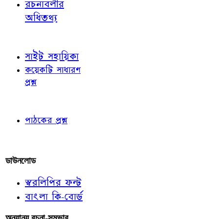
রচনাবলীর
অধিতথ্য
জ্ঞাতব্য বিষয়
সাইট সহায়িকা
কয়েকটি সাধারণ
প্রশ্ন
পাঠকের চোখে
পাঠকের প্রশ্ন
আমাদের লিখুন
ডাউনলোড
স্বরলিপির ফন্ট
বাংলা কি-বোর্ড
অন্যান্য রচনা-সম্ভার