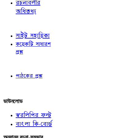
রচনাবলীর
অধিতথ্য
জ্ঞাতব্য বিষয়
সাইট সহায়িকা
কয়েকটি সাধারণ
প্রশ্ন
পাঠকের চোখে
পাঠকের প্রশ্ন
আমাদের লিখুন
ডাউনলোড
স্বরলিপির ফন্ট
বাংলা কি-বোর্ড
অন্যান্য রচনা-সম্ভার