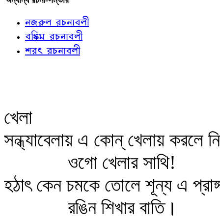
নজরুল রচনাবলী
বঙ্কিম রচনাবলী
শরৎ রচনাবলী
খেলা
সন্ধ্যাবেলায় এ কোন্‌ খেলায় করলে নিম
ওগো খেলার সাথি!
হঠাৎ কেন চমকে তোলে শূন্য এ প্রাঙ্
রঙিন শিখার বাতি।