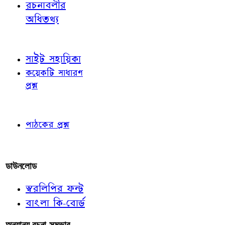
রচনাবলীর
অধিতথ্য
জ্ঞাতব্য বিষয়
সাইট সহায়িকা
কয়েকটি সাধারণ
প্রশ্ন
পাঠকের চোখে
পাঠকের প্রশ্ন
আমাদের লিখুন
ডাউনলোড
স্বরলিপির ফন্ট
বাংলা কি-বোর্ড
অন্যান্য রচনা-সম্ভার