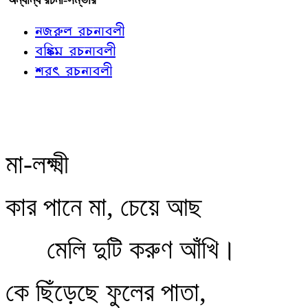
নজরুল রচনাবলী
বঙ্কিম রচনাবলী
শরৎ রচনাবলী
মা-লক্ষ্মী
কার পানে মা, চেয়ে আছ
মেলি দুটি করুণ আঁখি।
কে ছিঁড়েছে ফুলের পাতা,