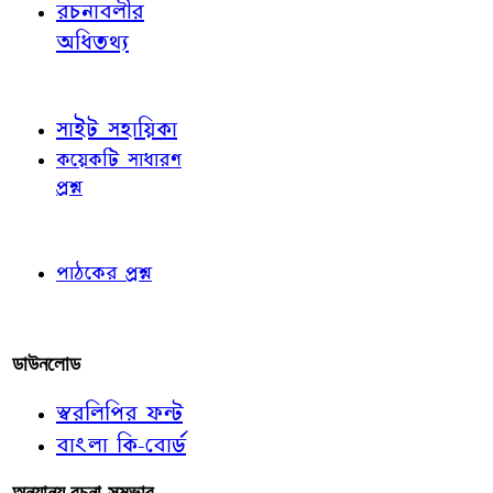
রচনাবলীর
অধিতথ্য
জ্ঞাতব্য বিষয়
সাইট সহায়িকা
কয়েকটি সাধারণ
প্রশ্ন
পাঠকের চোখে
পাঠকের প্রশ্ন
আমাদের লিখুন
ডাউনলোড
স্বরলিপির ফন্ট
বাংলা কি-বোর্ড
অন্যান্য রচনা-সম্ভার