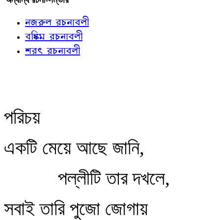
নজরুল রচনাবলী
বঙ্কিম রচনাবলী
শরৎ রচনাবলী
পরিচয়
একটি মেয়ে আছে জানি,
পল্লীটি তার দখলে,
সবাই তারি পুজো জোগায়