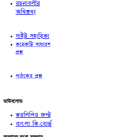
রচনাবলীর
অধিতথ্য
জ্ঞাতব্য বিষয়
সাইট সহায়িকা
কয়েকটি সাধারণ
প্রশ্ন
পাঠকের চোখে
পাঠকের প্রশ্ন
আমাদের লিখুন
ডাউনলোড
স্বরলিপির ফন্ট
বাংলা কি-বোর্ড
অন্যান্য রচনা-সম্ভার