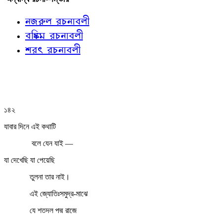
নজরুল রচনাবলী
বঙ্কিম রচনাবলী
শরৎ রচনাবলী
১৪২
যাবার দিনে এই কথাটি
বলে যেন যাই —
যা দেখেছি যা পেয়েছি
তুলনা তার নাই।
এই জ্যোতিঃসমুদ্র-মাঝে
যে শতদল পদ্ম রাজে