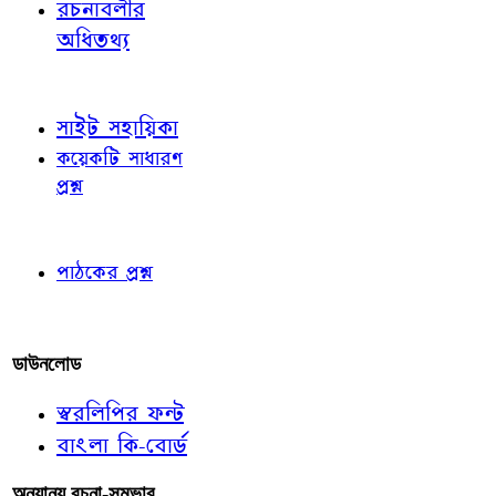
রচনাবলীর
অধিতথ্য
জ্ঞাতব্য বিষয়
সাইট সহায়িকা
কয়েকটি সাধারণ
প্রশ্ন
পাঠকের চোখে
পাঠকের প্রশ্ন
আমাদের লিখুন
ডাউনলোড
স্বরলিপির ফন্ট
বাংলা কি-বোর্ড
অন্যান্য রচনা-সম্ভার