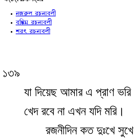
নজরুল রচনাবলী
বঙ্কিম রচনাবলী
শরৎ রচনাবলী
১৩৯
যা দিয়েছ আমার এ প্রাণ ভরি
খেদ রবে না এখন যদি মরি।
রজনীদিন কত দুঃখে সুখে