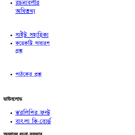
রচনাবলীর
অধিতথ্য
জ্ঞাতব্য বিষয়
সাইট সহায়িকা
কয়েকটি সাধারণ
প্রশ্ন
পাঠকের চোখে
পাঠকের প্রশ্ন
আমাদের লিখুন
ডাউনলোড
স্বরলিপির ফন্ট
বাংলা কি-বোর্ড
অন্যান্য রচনা-সম্ভার