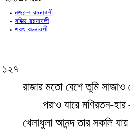
নজরুল রচনাবলী
বঙ্কিম রচনাবলী
শরৎ রচনাবলী
১২৭
রাজার মতো বেশে তুমি সাজাও য
পরাও যারে মণিরতন-হা
খেলাধুলা আনন্দ তার সকলি যায় 