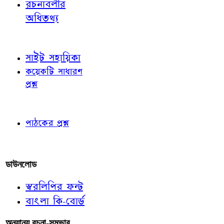
রচনাবলীর
অধিতথ্য
জ্ঞাতব্য বিষয়
সাইট সহায়িকা
কয়েকটি সাধারণ
প্রশ্ন
পাঠকের চোখে
পাঠকের প্রশ্ন
আমাদের লিখুন
ডাউনলোড
স্বরলিপির ফন্ট
বাংলা কি-বোর্ড
অন্যান্য রচনা-সম্ভার