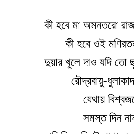
কী হবে মা অমনতরো রাজ
কী হবে ওই মণিরত
দুয়ার খুলে দাও যদি তো ছ
রৌদ্রবায়ু-ধুলাকা
যেথায় বিশ্বজ
সমস্ত দিন না