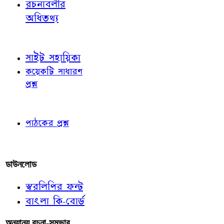
রচনাবলীর
অধিতথ্য
জ্ঞাতব্য বিষয়
সাইট সহায়িকা
কয়েকটি সাধারণ
প্রশ্ন
পাঠকের চোখে
পাঠকের প্রশ্ন
আমাদের লিখুন
ডাউনলোড
স্বরলিপির ফন্ট
বাংলা কি-বোর্ড
অন্যান্য রচনা-সম্ভার