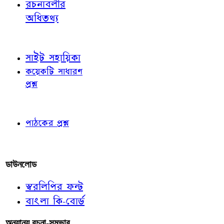
রচনাবলীর
অধিতথ্য
জ্ঞাতব্য বিষয়
সাইট সহায়িকা
কয়েকটি সাধারণ
প্রশ্ন
পাঠকের চোখে
পাঠকের প্রশ্ন
আমাদের লিখুন
ডাউনলোড
স্বরলিপির ফন্ট
বাংলা কি-বোর্ড
অন্যান্য রচনা-সম্ভার