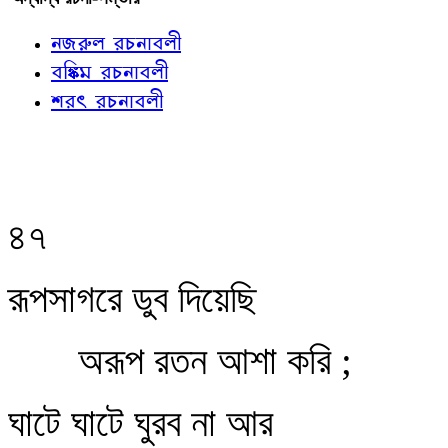
নজরুল রচনাবলী
বঙ্কিম রচনাবলী
শরৎ রচনাবলী
৪৭
রূপসাগরে ডুব দিয়েছি
অরূপ রতন আশা করি ;
ঘাটে ঘাটে ঘুরব না আর