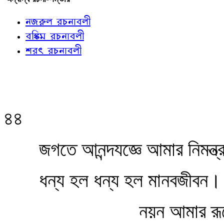
নজরুল রচনাবলী
বঙ্কিম রচনাবলী
শরৎ রচনাবলী
৪৪
জগতে আনন্দযজ্ঞে আমার নিমন্ত
ধন্য হল ধন্য হল মানবজীবন।
নয়ন আমার রূপ