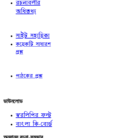
রচনাবলীর
অধিতথ্য
জ্ঞাতব্য বিষয়
সাইট সহায়িকা
কয়েকটি সাধারণ
প্রশ্ন
পাঠকের চোখে
পাঠকের প্রশ্ন
আমাদের লিখুন
ডাউনলোড
স্বরলিপির ফন্ট
বাংলা কি-বোর্ড
অন্যান্য রচনা-সম্ভার