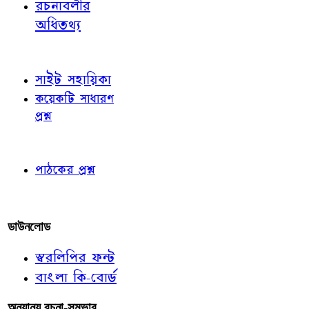
রচনাবলীর
অধিতথ্য
জ্ঞাতব্য বিষয়
সাইট সহায়িকা
কয়েকটি সাধারণ
প্রশ্ন
পাঠকের চোখে
পাঠকের প্রশ্ন
আমাদের লিখুন
ডাউনলোড
স্বরলিপির ফন্ট
বাংলা কি-বোর্ড
অন্যান্য রচনা-সম্ভার