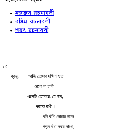
নজরুল রচনাবলী
বঙ্কিম রচনাবলী
শরৎ রচনাবলী
৪৩
প্রভু,
আজি তোমার দক্ষিণ হাত
রেখো না ঢাকি।
এসেছি তোমারে, হে নাথ,
পরাতে রাখী ।
যদি বাঁধি তোমার হাতে
পড়ব বাঁধা সবার সাথে,