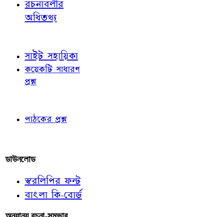
রচনাবলীর
অধিতথ্য
জ্ঞাতব্য বিষয়
সাইট সহায়িকা
কয়েকটি সাধারণ
প্রশ্ন
পাঠকের চোখে
পাঠকের প্রশ্ন
আমাদের লিখুন
ডাউনলোড
স্বরলিপির ফন্ট
বাংলা কি-বোর্ড
অন্যান্য রচনা-সম্ভার