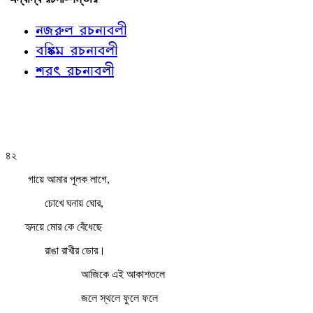
নজরুল রচনাবলী
বঙ্কিম রচনাবলী
শরৎ রচনাবলী
৪২
গায়ে আমার পুলক লাগে,
চোখে ঘনায় ঘোর,
হৃদয়ে মোর কে বেঁধেছে
রাঙা রাখীর ডোর।
আজিকে এই আকাশতলে
জলে স্থলে ফুলে ফলে