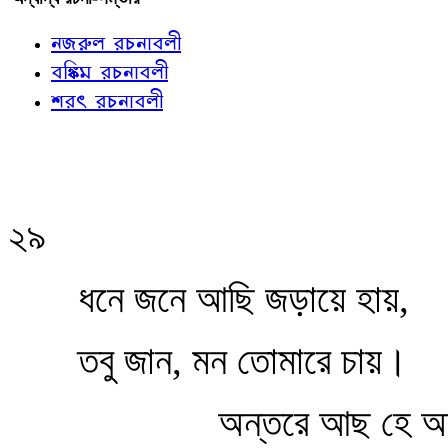
নজরুল রচনাবলী
বঙ্কিম রচনাবলী
শরৎ রচনাবলী
২৯
ধনে জনে আছি জড়ায়ে হায়,
তবু জান, মন তোমারে চায়।
অন্তরে আছ হে অন্ত