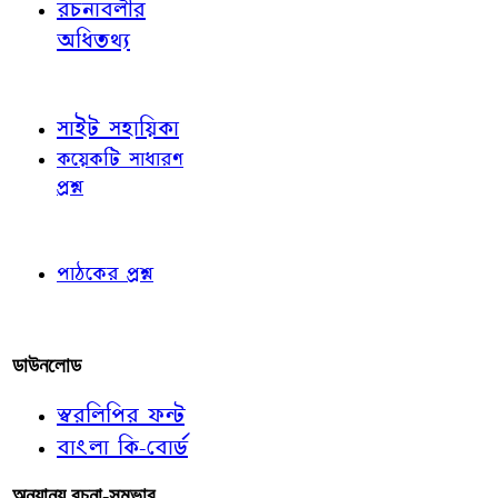
রচনাবলীর
অধিতথ্য
জ্ঞাতব্য বিষয়
সাইট সহায়িকা
কয়েকটি সাধারণ
প্রশ্ন
পাঠকের চোখে
পাঠকের প্রশ্ন
আমাদের লিখুন
ডাউনলোড
স্বরলিপির ফন্ট
বাংলা কি-বোর্ড
অন্যান্য রচনা-সম্ভার