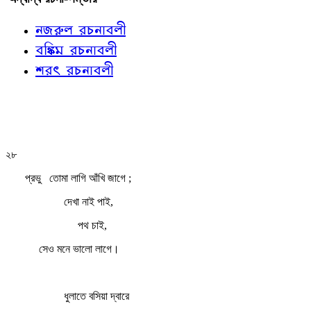
নজরুল রচনাবলী
বঙ্কিম রচনাবলী
শরৎ রচনাবলী
২৮
প্রভু
তোমা লাগি আঁখি জাগে ;
দেখা নাই পাই,
পথ চাই,
সেও মনে ভালো লাগে।
ধুলাতে বসিয়া দ্বারে