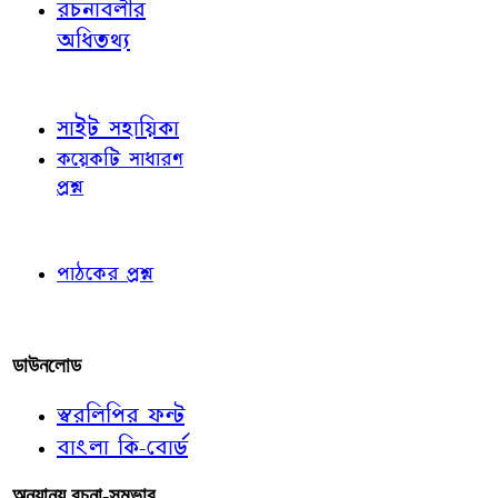
রচনাবলীর
অধিতথ্য
জ্ঞাতব্য বিষয়
সাইট সহায়িকা
কয়েকটি সাধারণ
প্রশ্ন
পাঠকের চোখে
পাঠকের প্রশ্ন
আমাদের লিখুন
ডাউনলোড
স্বরলিপির ফন্ট
বাংলা কি-বোর্ড
অন্যান্য রচনা-সম্ভার