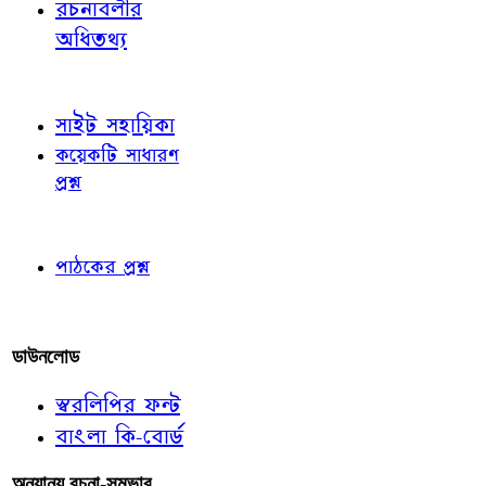
রচনাবলীর
অধিতথ্য
জ্ঞাতব্য বিষয়
সাইট সহায়িকা
কয়েকটি সাধারণ
প্রশ্ন
পাঠকের চোখে
পাঠকের প্রশ্ন
আমাদের লিখুন
ডাউনলোড
স্বরলিপির ফন্ট
বাংলা কি-বোর্ড
অন্যান্য রচনা-সম্ভার