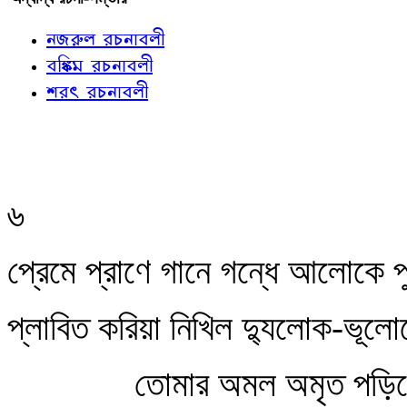
নজরুল রচনাবলী
বঙ্কিম রচনাবলী
শরৎ রচনাবলী
৬
প্রেমে প্রাণে গানে গন্ধে আলোকে 
প্লাবিত করিয়া নিখিল দ্যুলোক-ভূলো
তোমার অমল অমৃত পড়িছ