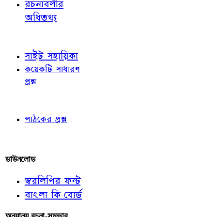
রচনাবলীর
অধিতথ্য
জ্ঞাতব্য বিষয়
সাইট সহায়িকা
কয়েকটি সাধারণ
প্রশ্ন
পাঠকের চোখে
পাঠকের প্রশ্ন
আমাদের লিখুন
ডাউনলোড
স্বরলিপির ফন্ট
বাংলা কি-বোর্ড
অন্যান্য রচনা-সম্ভার