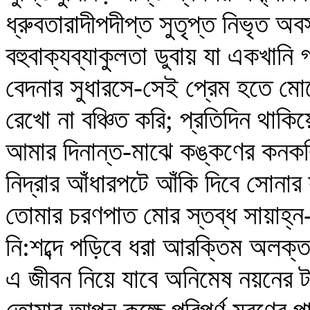
ধ্রুবতারাদীপদীপ্ত সুতৃপ্ত নিভৃত অব
বহুবাক্যব্যাকুলতা ডুবায় যা একখানি 
বেদনার সুধারসে-সেই প্রেম হতে মোরে
রেখো না বঞ্চিত করি; প্রতিদিন থাকি
আমার দিনান্ত-মাঝে কঙ্কণের কনক
নিদ্রার আঁধারপটে আঁকি দিবে সোনার 
তোমার চরণপাত মোর স্তব্ধ সায়াহ্
নি:শব্দে পড়িবে ধরা আরক্তিম অলক
এ জীবন নিয়ে যাবে অনিমেষ নয়নের ট