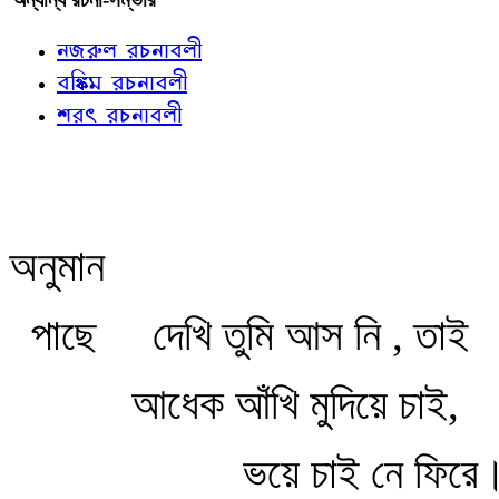
নজরুল রচনাবলী
বঙ্কিম রচনাবলী
শরৎ রচনাবলী
অনুমান
পাছে
দেখি তুমি আস নি , তাই
আধেক আঁখি মুদিয়ে চাই,
ভয়ে চাই নে ফিরে