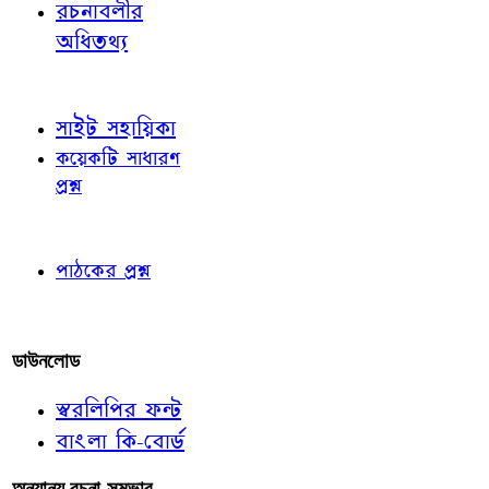
রচনাবলীর
অধিতথ্য
জ্ঞাতব্য বিষয়
সাইট সহায়িকা
কয়েকটি সাধারণ
প্রশ্ন
পাঠকের চোখে
পাঠকের প্রশ্ন
আমাদের লিখুন
ডাউনলোড
স্বরলিপির ফন্ট
বাংলা কি-বোর্ড
অন্যান্য রচনা-সম্ভার