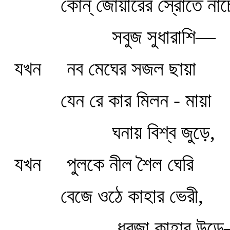
কোন্‌ জোয়ারের স্রোতে নাচ
সবুজ সুধারাশি—
যখন
নব মেঘের সজল ছায়া
যেন রে কার মিলন - মায়া
ঘনায় বিশ্ব জুড়ে,
যখন
পুলকে নীল শৈল ঘেরি
বেজে ওঠে কাহার ভেরী,
ধ্বজা কাহার উড়