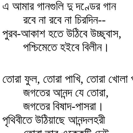
এ আমার গানগুলি দু দণ্ডের গান
রবে না রবে না চিরদিন--
পুরব-আকাশ হতে উঠিবে উচ্ছ্বাস,
পশ্চিমেতে হইবে বিলীন।
তোরা ফুল, তোরা পাখি, তোরা খোলা প
জগতের আনন্দ যে তোরা,
জগতের বিষাদ-পাসরা।
পৃথিবীতে উঠিয়াছে আনন্দলহরী