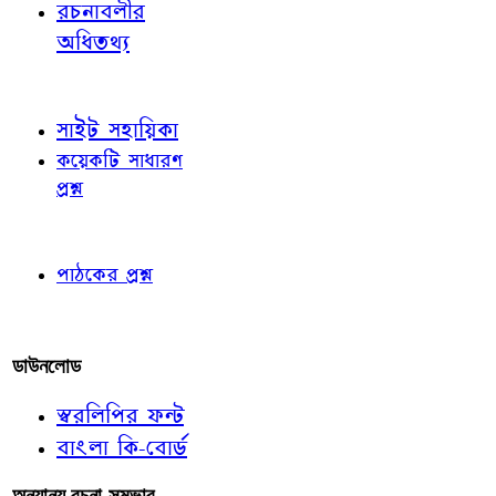
রচনাবলীর
অধিতথ্য
জ্ঞাতব্য বিষয়
সাইট সহায়িকা
কয়েকটি সাধারণ
প্রশ্ন
পাঠকের চোখে
পাঠকের প্রশ্ন
আমাদের লিখুন
ডাউনলোড
স্বরলিপির ফন্ট
বাংলা কি-বোর্ড
অন্যান্য রচনা-সম্ভার