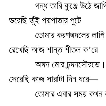
গন্ধ তারি কুঞ্জে উঠে জা
ভরেছি জুঁই পদ্মপাতার পুটে
তোমার করপদ্মদলের লাগ
রেখেছি আজ শান্ত শীতল ক’রে
অঙ্গন মোর চন্দনসৌরভে।
সেরেছি কাজ সারাটা দিন ধরে—
তোমার এবার সময় কখন