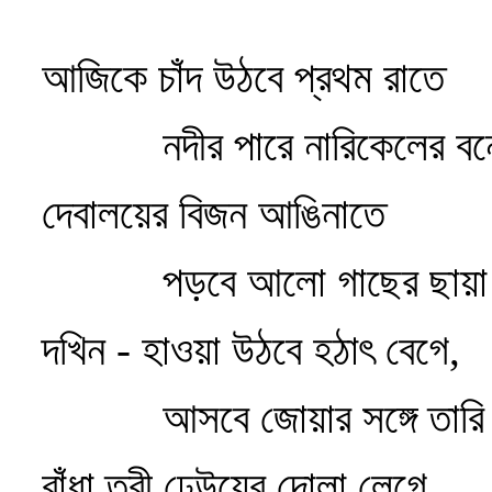
আজিকে চাঁদ উঠবে প্রথম রাতে
নদীর পারে নারিকেলের বন
দেবালয়ের বিজন আঙিনাতে
পড়বে আলো গাছের ছায়া
দখিন - হাওয়া উঠবে হঠাৎ বেগে,
আসবে জোয়ার সঙ্গে তার
বাঁধা তরী ঢেউয়ের দোলা লেগে