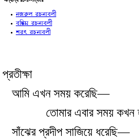
নজরুল রচনাবলী
বঙ্কিম রচনাবলী
শরৎ রচনাবলী
প্রতীক্ষা
আমি এখন সময় করেছি—
তোমার এবার সময় কখন
সাঁঝের প্রদীপ সাজিয়ে ধরেছি—