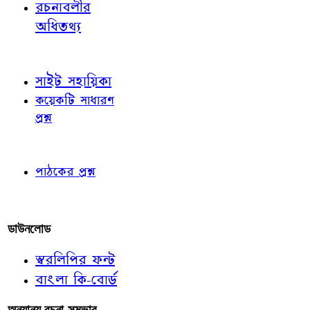
রচনাবলীর
অধিতথ্য
জ্ঞাতব্য বিষয়
সাইট সহায়িকা
কয়েকটি সাধারণ
প্রশ্ন
পাঠকের চোখে
পাঠকের প্রশ্ন
আমাদের লিখুন
ডাউনলোড
স্বরলিপির ফন্ট
বাংলা কি-বোর্ড
অন্যান্য রচনা-সম্ভার