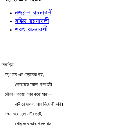
নজরুল রচনাবলী
বঙ্কিম রচনাবলী
শরৎ রচনাবলী
সমাপ্তি
বন্ধ হয়ে এল স্রোতের ধারা,
শৈবালেতে আটক প’ল তরী।
নৌকা - বাওয়া এবার করো সারা—
নাই রে হাওয়া, পাল নিয়ে কী করি।
এখন তবে চলো নদীর তটে,
গোধূলিতে আকাশ হল রাঙা।