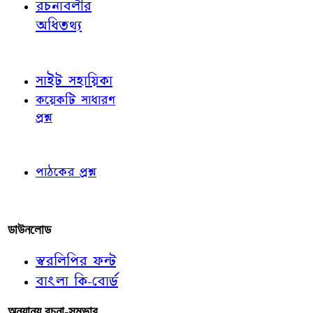
রচনাবলীর
অধিতথ্য
জ্ঞাতব্য বিষয়
সাইট সহায়িকা
কয়েকটি সাধারণ
প্রশ্ন
পাঠকের চোখে
পাঠকের প্রশ্ন
আমাদের লিখুন
ডাউনলোড
স্বরলিপির ফন্ট
বাংলা কি-বোর্ড
অন্যান্য রচনা-সম্ভার