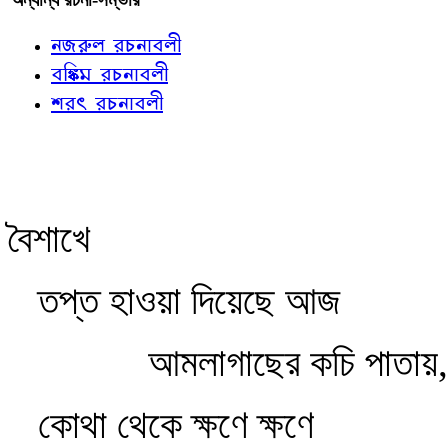
নজরুল রচনাবলী
বঙ্কিম রচনাবলী
শরৎ রচনাবলী
বৈশাখে
তপ্ত হাওয়া দিয়েছে আজ
আমলাগাছের কচি পাতায়,
কোথা থেকে ক্ষণে ক্ষণে