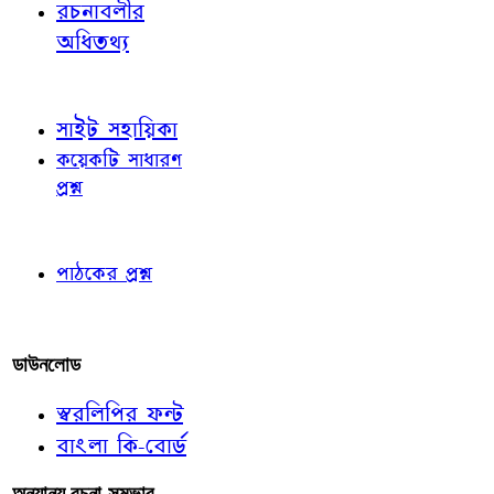
রচনাবলীর
অধিতথ্য
জ্ঞাতব্য বিষয়
সাইট সহায়িকা
কয়েকটি সাধারণ
প্রশ্ন
পাঠকের চোখে
পাঠকের প্রশ্ন
আমাদের লিখুন
ডাউনলোড
স্বরলিপির ফন্ট
বাংলা কি-বোর্ড
অন্যান্য রচনা-সম্ভার