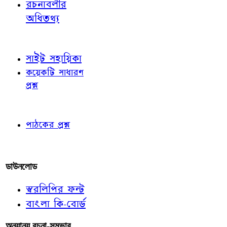
রচনাবলীর
অধিতথ্য
জ্ঞাতব্য বিষয়
সাইট সহায়িকা
কয়েকটি সাধারণ
প্রশ্ন
পাঠকের চোখে
পাঠকের প্রশ্ন
আমাদের লিখুন
ডাউনলোড
স্বরলিপির ফন্ট
বাংলা কি-বোর্ড
অন্যান্য রচনা-সম্ভার