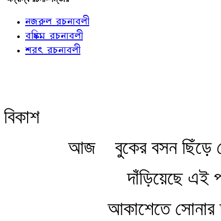
নজরুল রচনাবলী
বঙ্কিম রচনাবলী
শরৎ রচনাবলী
বিকাশ
আজ
বুকের বসন ছিঁড়ে
দাঁড়িয়েছে এই প
আকাশেতে সোনার