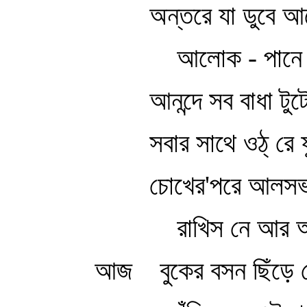
অন্তরে যা ডুবে আ
আলোক - পানে 
আনন্দে সব বাধা টুট
সবার সাথে ওঠ্‌ রে 
চোখের'পরে আলস
রাখিস নে আর আ
আজ
বুকের বসন ছিঁড়ে