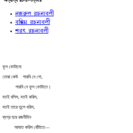
নজরুল রচনাবলী
বঙ্কিম রচনাবলী
শরৎ রচনাবলী
ফুল ফোটানো
তোরা কেউ
পারবি নে গো,
পারবি নে ফুল ফোটাতে।
যতই বলিস, যতই করিস,
যতই তারে তুলে ধরিস,
ব্যগ্র হয়ে রজনীদিন
আঘাত করিস বোঁটাতে—