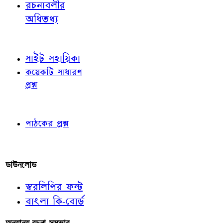
রচনাবলীর
অধিতথ্য
জ্ঞাতব্য বিষয়
সাইট সহায়িকা
কয়েকটি সাধারণ
প্রশ্ন
পাঠকের চোখে
পাঠকের প্রশ্ন
আমাদের লিখুন
ডাউনলোড
স্বরলিপির ফন্ট
বাংলা কি-বোর্ড
অন্যান্য রচনা-সম্ভার