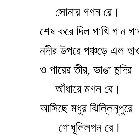
সোনার গগন রে।
শেষ করে দিল পাখি গান গা
নদীর উপরে পঞ্চড়ে এল হাও
ও পারের তীর, ভাঙা মন্দির
আঁধারে মগন রে।
আসিছে মধুর ঝিল্লিনূপুরে
গোধূলিলগন রে।