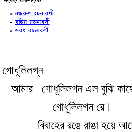
নজরুল রচনাবলী
বঙ্কিম রচনাবলী
শরৎ রচনাবলী
গোধূলিলগ্ন
আমার
গোধূলিলগন এল বুঝি ক
গোধূলিলগন রে।
বিবাহের রঙে রাঙা হয়ে আ