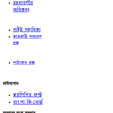
রচনাবলীর
অধিতথ্য
জ্ঞাতব্য বিষয়
সাইট সহায়িকা
কয়েকটি সাধারণ
প্রশ্ন
পাঠকের চোখে
পাঠকের প্রশ্ন
আমাদের লিখুন
ডাউনলোড
স্বরলিপির ফন্ট
বাংলা কি-বোর্ড
অন্যান্য রচনা-সম্ভার