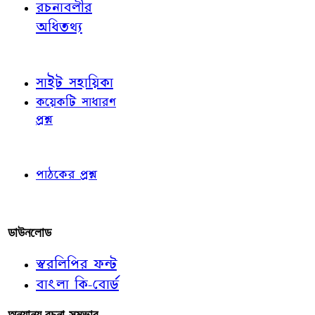
রচনাবলীর
অধিতথ্য
জ্ঞাতব্য বিষয়
সাইট সহায়িকা
কয়েকটি সাধারণ
প্রশ্ন
পাঠকের চোখে
পাঠকের প্রশ্ন
আমাদের লিখুন
ডাউনলোড
স্বরলিপির ফন্ট
বাংলা কি-বোর্ড
অন্যান্য রচনা-সম্ভার