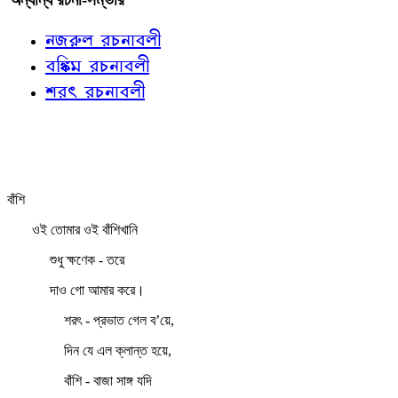
নজরুল রচনাবলী
বঙ্কিম রচনাবলী
শরৎ রচনাবলী
বাঁশি
ওই তোমার ওই বাঁশিখানি
শুধু ক্ষণেক - তরে
দাও গো আমার করে।
শরৎ - প্রভাত গেল ব’য়ে,
দিন যে এল ক্লান্ত হয়ে,
বাঁশি - বাজা সাঙ্গ যদি