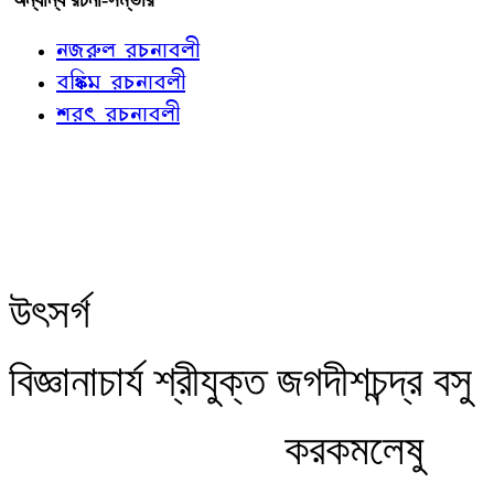
নজরুল রচনাবলী
বঙ্কিম রচনাবলী
শরৎ রচনাবলী
উৎসর্গ
বিজ্ঞানাচার্য শ্রীযুক্ত জগদীশচন্দ্র বসু
করকমলেষু