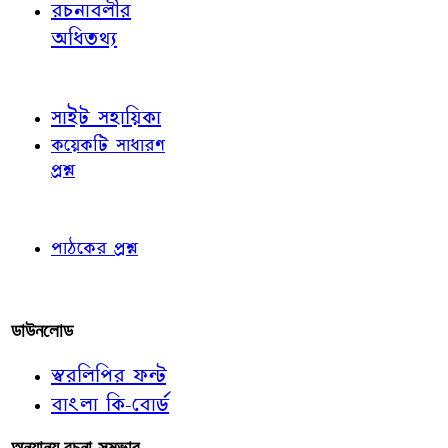
রচনাবলীর
অধিতথ্য
জ্ঞাতব্য বিষয়
সাইট সহায়িকা
কয়েকটি সাধারণ
প্রশ্ন
পাঠকের চোখে
পাঠকের প্রশ্ন
আমাদের লিখুন
ডাউনলোড
স্বরলিপির ফন্ট
বাংলা কি-বোর্ড
অন্যান্য রচনা-সম্ভার