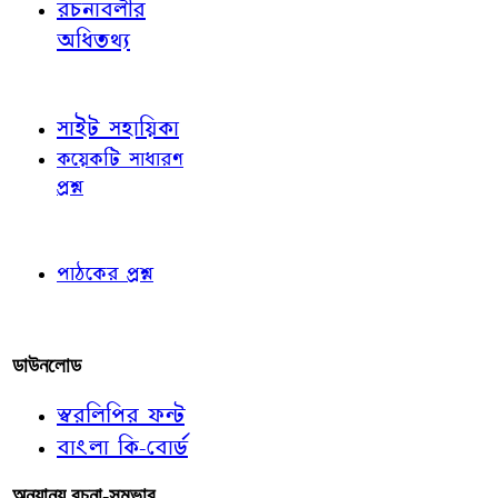
রচনাবলীর
অধিতথ্য
জ্ঞাতব্য বিষয়
সাইট সহায়িকা
কয়েকটি সাধারণ
প্রশ্ন
পাঠকের চোখে
পাঠকের প্রশ্ন
আমাদের লিখুন
ডাউনলোড
স্বরলিপির ফন্ট
বাংলা কি-বোর্ড
অন্যান্য রচনা-সম্ভার