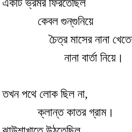
একটি ভ্রমর ফিরতেছিল
কেবল গুন্‌গুনিয়ে
চৈত্র মাসের নানা খেতে
নানা বার্তা নিয়ে।
তখন পথে লোক ছিল না,
ক্লান্ত কাতর গ্রাম।
ঝাউশাখাতে উঠতেছিল