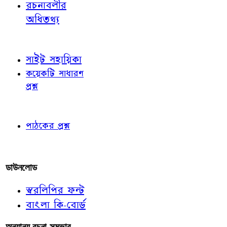
রচনাবলীর
অধিতথ্য
জ্ঞাতব্য বিষয়
সাইট সহায়িকা
কয়েকটি সাধারণ
প্রশ্ন
পাঠকের চোখে
পাঠকের প্রশ্ন
আমাদের লিখুন
ডাউনলোড
স্বরলিপির ফন্ট
বাংলা কি-বোর্ড
অন্যান্য রচনা-সম্ভার