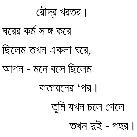
রৌদ্র খরতর।
ঘরের কর্ম সাঙ্গ করে
ছিলেম তখন একলা ঘরে,
আপন - মনে বসে ছিলেম
বাতায়নের ‘পর।
তুমি যখন চলে গেলে
তখন দুই - পহর।