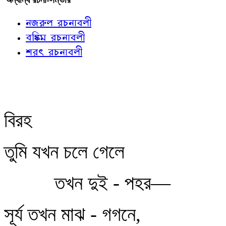
নজরুল রচনাবলী
বঙ্কিম রচনাবলী
শরৎ রচনাবলী
বিরহ
তুমি যখন চলে গেলে
তখন দুই - পহর—
সূর্য তখন মাঝ - গগনে,