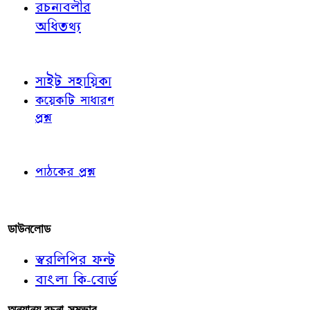
রচনাবলীর
অধিতথ্য
জ্ঞাতব্য বিষয়
সাইট সহায়িকা
কয়েকটি সাধারণ
প্রশ্ন
পাঠকের চোখে
পাঠকের প্রশ্ন
আমাদের লিখুন
ডাউনলোড
স্বরলিপির ফন্ট
বাংলা কি-বোর্ড
অন্যান্য রচনা-সম্ভার