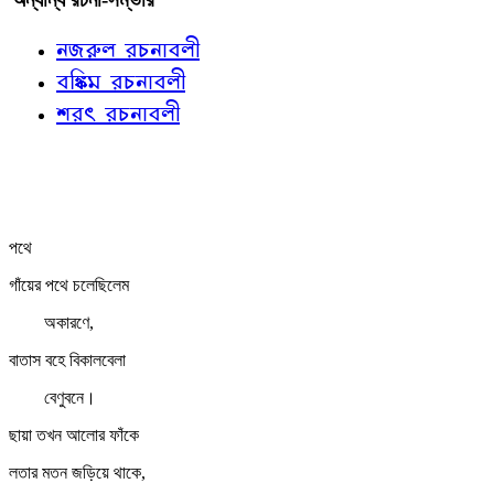
নজরুল রচনাবলী
বঙ্কিম রচনাবলী
শরৎ রচনাবলী
পথে
গাঁয়ের পথে চলেছিলেম
অকারণে,
বাতাস বহে বিকালবেলা
বেণুবনে।
ছায়া তখন আলোর ফাঁকে
লতার মতন জড়িয়ে থাকে,