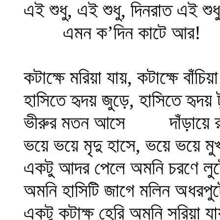
এই শুধু, এই শুধু, দিনরাত এই শুধু
এমন ক’দিন কাটে আর!
কটাক্ষে মরিয়া যায়, কটাক্ষে বাঁচিয়
হাসিতে হৃদয় জুড়ে, হাসিতে হৃদয় ট
ভীরুর মতন আসে
দাঁড়ায়ে 
ভয়ে ভয়ে মৃদু হাসে, ভয়ে ভয়ে মুখ
একটু আদর পেলে অমনি চরণে লুট
অমনি হাসিটি জাগে মলিন অধরপু
একটু কটাক্ষ হেরি অমনি সরিয়া যা