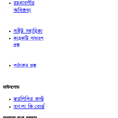
রচনাবলীর
অধিতথ্য
জ্ঞাতব্য বিষয়
সাইট সহায়িকা
কয়েকটি সাধারণ
প্রশ্ন
পাঠকের চোখে
পাঠকের প্রশ্ন
আমাদের লিখুন
ডাউনলোড
স্বরলিপির ফন্ট
বাংলা কি-বোর্ড
অন্যান্য রচনা-সম্ভার