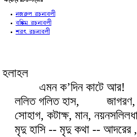
নজরুল রচনাবলী
বঙ্কিম রচনাবলী
শরৎ রচনাবলী
হলাহল
এমন ক’দিন কাটে আর!
ললিত গলিত হাস,
জাগরণ, দ
সোহাগ, কটাক্ষ, মান, নয়নসলিলধা
মৃদু হাসি -- মৃদু কথা -- আদরের ,