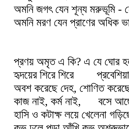
অমনি জগৎ যেন শূন্য মরুভূমি - 
অমনি মরণ যেন প্রাণের অধিক 
প্রণয় অমৃত এ কি? এ যে ঘোর হ
হৃদয়ের শিরে শিরে
প্রবেশিয়া
অবশ করেছে দেহ, শোণিত করেছ
কাজ নাই, কর্ম নাই,
বসে আছে
হাসি ও কটাক্ষ লয়ে খেলেনা গড়িছ
কভু ঢুলে পড়া আঁখি কভু অশ্রুভ