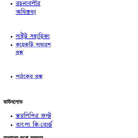
রচনাবলীর
অধিতথ্য
জ্ঞাতব্য বিষয়
সাইট সহায়িকা
কয়েকটি সাধারণ
প্রশ্ন
পাঠকের চোখে
পাঠকের প্রশ্ন
আমাদের লিখুন
ডাউনলোড
স্বরলিপির ফন্ট
বাংলা কি-বোর্ড
অন্যান্য রচনা-সম্ভার