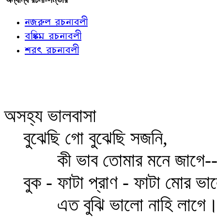
নজরুল রচনাবলী
বঙ্কিম রচনাবলী
শরৎ রচনাবলী
অসহ্য ভালবাসা
বুঝেছি গো বুঝেছি সজনি,
কী ভাব তোমার মনে জাগে-
বুক - ফাটা প্রাণ - ফাটা মোর ভা
এত বুঝি ভালো নাহি লাগে