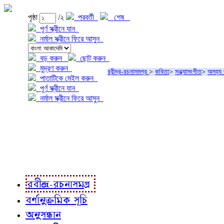
পৃষ্ঠা
/২
পরবর্তী
শেষ
পূর্ণ স্ক্রীনে যান
নর্মাল স্ক্রীনে ফিরে আসুন
বড় করুন
ছোট করুন
মুদ্রণ করুন
রবীন্দ্র-রচনাসমগ্র
>
কবিতা
>
সন্ধ্যাসংগীত
>
অসহ্য 
পাতাটিকে মেইল করুন
পূর্ণ স্ক্রীনে যান
নর্মাল স্ক্রীনে ফিরে আসুন
প্রকল্প সম্বন্ধে
প্রকল্প রূপায়ণে
রবীন্দ্র-রচনাবলী
রবীন্দ্র-রচনাসমগ্র
বর্ণানুক্রমিক সূচি
অনুসন্ধান