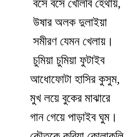
বসে বসে খেলিবি হেথায়,
উষার অলক দুলাইয়া
সমীরণ যেমন খেলায়।
চুমিয়া চুমিয়া ফুটাইব
আধোফোটা হাসির কুসুম,
মুখ লয়ে বুকের মাঝারে
গান গেয়ে পাড়াইব ঘুম।
কৌতুকে করিয়া কোলাকুলি