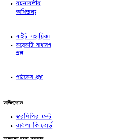
রচনাবলীর
অধিতথ্য
জ্ঞাতব্য বিষয়
সাইট সহায়িকা
কয়েকটি সাধারণ
প্রশ্ন
পাঠকের চোখে
পাঠকের প্রশ্ন
আমাদের লিখুন
ডাউনলোড
স্বরলিপির ফন্ট
বাংলা কি-বোর্ড
অন্যান্য রচনা-সম্ভার