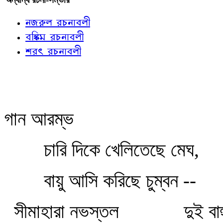
নজরুল রচনাবলী
বঙ্কিম রচনাবলী
শরৎ রচনাবলী
গান আরম্ভ
চারি দিকে খেলিতেছে মেঘ,
বায়ু আসি করিছে চুম্বন --
সীমাহারা নভস্তল
দুই বা