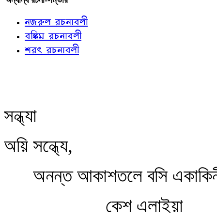
নজরুল রচনাবলী
বঙ্কিম রচনাবলী
শরৎ রচনাবলী
সন্ধ্যা
অয়ি সন্ধ্যে,
অনন্ত আকাশতলে বসি একাকিন
কেশ এলাইয়া