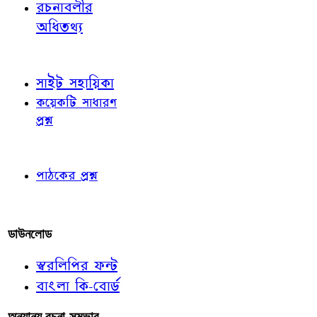
রচনাবলীর
অধিতথ্য
জ্ঞাতব্য বিষয়
সাইট সহায়িকা
কয়েকটি সাধারণ
প্রশ্ন
পাঠকের চোখে
পাঠকের প্রশ্ন
আমাদের লিখুন
ডাউনলোড
স্বরলিপির ফন্ট
বাংলা কি-বোর্ড
অন্যান্য রচনা-সম্ভার