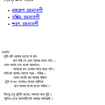
নজরুল রচনাবলী
বঙ্কিম রচনাবলী
শরৎ রচনাবলী
তথাপি
তুমি যদি আমায় ভালো না বাস
রাগ করি যে এমন আমার সাধ্য নাই—
এমন কথার দেব নাকো আভাসও,
আমারো মন তোমার পায়ে বাধ্য নাই।
নাইকো আমার কোনো গরব - গরিমা—
যেমন করেই কর আমায় বঞ্চিত
তুমি না রও তোমার সোনার প্রতিমা
রবে আমার মনের মধ্যে সঞ্চিত।
কিন্তু তবু তুমিই থাকো, সমস্যা যাক ঘুচি।
স্মৃতির চেয়ে আসলটিতেই আমার অভিরুচি।