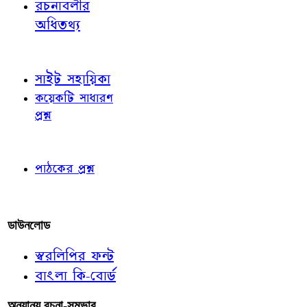
রচনাবলীর
অধিতথ্য
জ্ঞাতব্য বিষয়
সাইট সহায়িকা
কয়েকটি সাধারণ
প্রশ্ন
পাঠকের চোখে
পাঠকের প্রশ্ন
আমাদের লিখুন
ডাউনলোড
স্বরলিপির ফন্ট
বাংলা কি-বোর্ড
অন্যান্য রচনা-সম্ভার