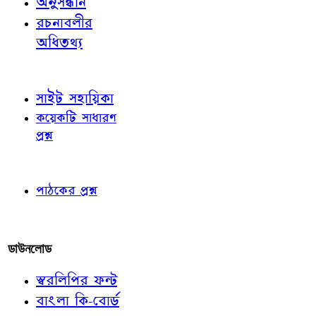
অনুসন্ধান
রচনাবলীর
অধিতথ্য
জ্ঞাতব্য বিষয়
সাইট সহায়িকা
কয়েকটি সাধারণ
প্রশ্ন
পাঠকের চোখে
পাঠকের প্রশ্ন
আমাদের লিখুন
ডাউনলোড
স্বরলিপির ফন্ট
বাংলা কি-বোর্ড