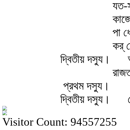
যত-স
কাজে
পা ধ
কর্ 
দ্বিতীয় দস্যু।
রাজত
প্রথম দস্যু।
দ্বিতীয় দস্যু।
Visitor Count: 94557255