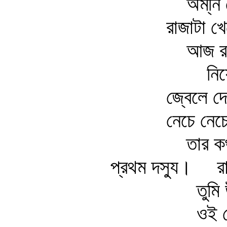
অম্‌নি
রাজাটা খ
আজ রা
নি
জ্বেলে 
নেচে নেচ
তার ক
প্রথম দস্যু।
র
তুমি
ওই ছ