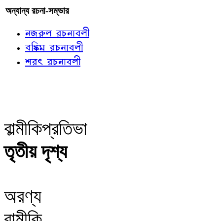
অন্যান্য রচনা-সম্ভার
নজরুল রচনাবলী
বঙ্কিম রচনাবলী
শরৎ রচনাবলী
বাল্মীকিপ্রতিভা
তৃতীয় দৃশ্য
অরণ্য
বাল্মীকি