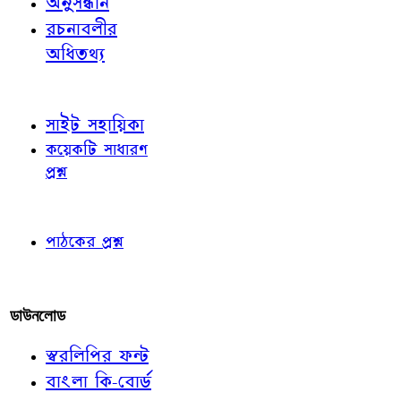
অনুসন্ধান
রচনাবলীর
অধিতথ্য
জ্ঞাতব্য বিষয়
সাইট সহায়িকা
কয়েকটি সাধারণ
প্রশ্ন
পাঠকের চোখে
পাঠকের প্রশ্ন
আমাদের লিখুন
ডাউনলোড
স্বরলিপির ফন্ট
বাংলা কি-বোর্ড