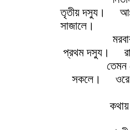
তৃতীয় দস্যু।
আঃ
সাজালে।
মরবা
প্রথম দস্যু।
র
তেমন 
সকলে।
ওরে 
কথায়