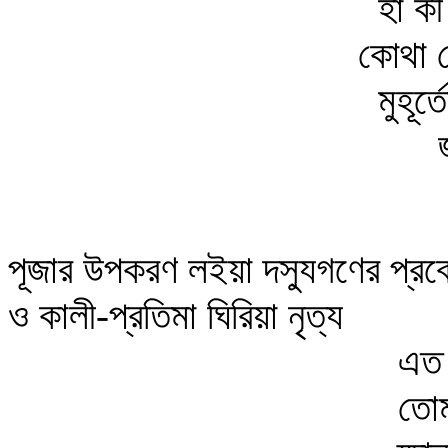
হা ক
কোথা গ
মুহূর
পূজার উপকরণ লইয়া দস্যুগণের প্রব
ও কালী-প্রতিমা ঘিরিয়া নৃত্য
এত 
তোম