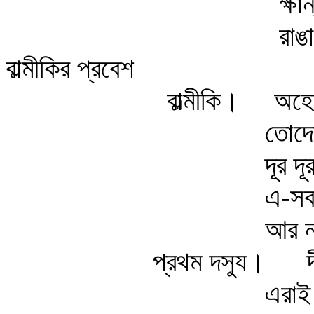
ক্ষ
রাঙ
বাল্মীকির প্রবেশ
বাল্মীকি।
অহো
তোদে
দূর দ
এ-সব
আর ন
প্রথম দস্যু।
এরাই 