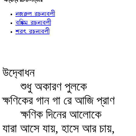
নজরুল রচনাবলী
বঙ্কিম রচনাবলী
শরৎ রচনাবলী
উদ‍্‍বোধন
শুধু অকারণ পুলকে
ক্ষণিকের গান গা রে আজি প্রাণ
ক্ষণিক দিনের আলোকে
যারা আসে যায়, হাসে আর চায়,