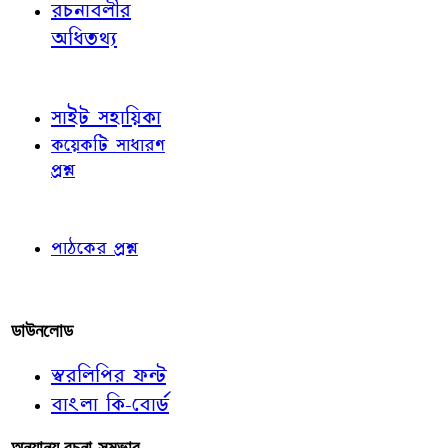
রচনাবলীর
অধিতথ্য
জ্ঞাতব্য বিষয়
সাইট সহায়িকা
কয়েকটি সাধারণ
প্রশ্ন
পাঠকের চোখে
পাঠকের প্রশ্ন
আমাদের লিখুন
ডাউনলোড
স্বরলিপির ফন্ট
বাংলা কি-বোর্ড
অন্যান্য রচনা-সম্ভার