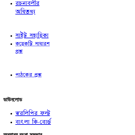
রচনাবলীর
অধিতথ্য
জ্ঞাতব্য বিষয়
সাইট সহায়িকা
কয়েকটি সাধারণ
প্রশ্ন
পাঠকের চোখে
পাঠকের প্রশ্ন
আমাদের লিখুন
ডাউনলোড
স্বরলিপির ফন্ট
বাংলা কি-বোর্ড
অন্যান্য রচনা-সম্ভার