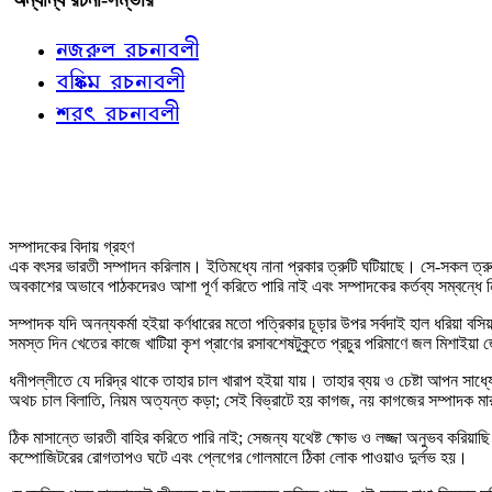
নজরুল রচনাবলী
বঙ্কিম রচনাবলী
শরৎ রচনাবলী
সম্পাদকের বিদায় গ্রহণ
এক বৎসর ভারতী সম্পাদন করিলাম। ইতিমধ্যে নানা প্রকার ত্রুটি ঘটিয়াছে। সে-সকল ত্রুটির 
অবকাশের অভাবে পাঠকদেরও আশা পূর্ণ করিতে পারি নাই এবং সম্পাদকের কর্তব্য সম্বন্ধে
সম্পাদক যদি অনন্যকর্মা হইয়া কর্ণধারের মতো পত্রিকার চূড়ার উপর সর্বদাই হাল ধরিয়া
সমস্ত দিন খেতের কাজে খাটিয়া কৃশ প্রাণের রসাবশেষটুকুতে প্রচুর পরিমাণে জল মিশাইয়া জ
ধনীপল্লীতে যে দরিদ্র থাকে তাহার চাল খারাপ হইয়া যায়। তাহার ব্যয় ও চেষ্টা আপন 
অথচ চাল বিলাতি, নিয়ম অত্যন্ত কড়া; সেই বিভ্রাটে হয় কাগজ, নয় কাগজের সম্পাদক ম
ঠিক মাসান্তে ভারতী বাহির করিতে পারি নাই; সেজন্য যথেষ্ট ক্ষোভ ও লজ্জা অনুভব করিয়
কম্পোজিটরের রোগতাপও ঘটে এবং প্লেগের গোলমালে ঠিকা লোক পাওয়াও দুর্লভ হয়।