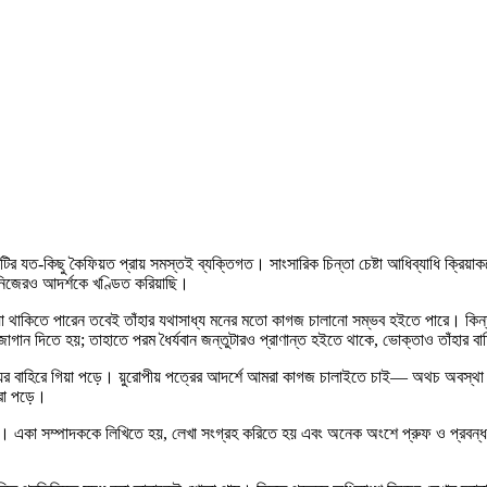
যত-কিছু কৈফিয়ত প্রায় সমস্তই ব্যক্তিগত। সাংসারিক চিন্তা চেষ্টা আধিব্যাধি ক্রিয়াকর্মে
 নিজেরও আদর্শকে খণ্ডিত করিয়াছি।
 বসিয়া থাকিতে পারেন তবেই তাঁহার যথাসাধ্য মনের মতো কাগজ চালানো সম্ভব হইতে পারে। ক
োগান দিতে হয়; তাহাতে পরম ধৈর্যবান জন্তুটারও প্রাণান্ত হইতে থাকে, ভোক্তাও তাঁহার বার
সাধ্যের বাহিরে গিয়া পড়ে। য়ুরোপীয় পত্রের আদর্শে আমরা কাগজ চালাইতে চাই— অথচ অবস
ারা পড়ে।
াছি। একা সম্পাদককে লিখিতে হয়, লেখা সংগ্রহ করিতে হয় এবং অনেক অংশে প্রুফ ও প্রবন্ধ