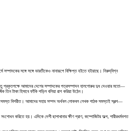
 সম্পাদকের সঙ্গে সঙ্গে ভারতীকেও নানারূপে বিক্ষিপ্ত হইতে হইয়াছে। নিরুদ্‌বিগ্ন
িন্তু প্রকৃতপক্ষে আমাদের দেশের সম্পাদকের পত্রসম্পাদন হালগোরুর দুধ দেওয়ার মতো—
্ষিক তিন টাকা হিসাবে ফাঁকি পড়িল বলিয়া রাগ করিয়া উঠেন।
্থা সমস্ত বিপরীত। আমাদের সহায় সম্পদ অর্থবল লোকবল লেখক পাঠক সমস্তই স্বল্প—
 সংশোধন করিতে হয়। এদিকে দেশী ছাপাখানার ক্ষীণ প্রাণ, কম্পোজিটর অল্প, শারীরধর্মবশত