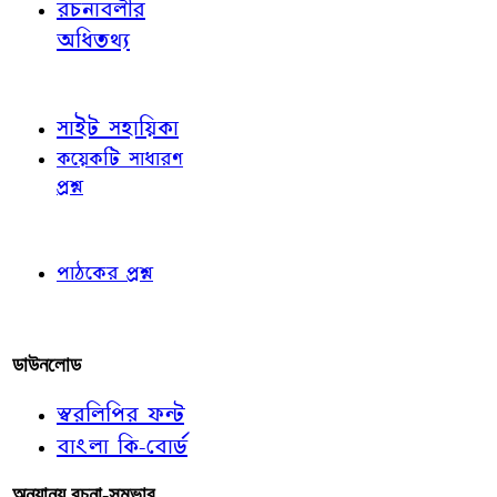
রচনাবলীর
অধিতথ্য
জ্ঞাতব্য বিষয়
সাইট সহায়িকা
কয়েকটি সাধারণ
প্রশ্ন
পাঠকের চোখে
পাঠকের প্রশ্ন
আমাদের লিখুন
ডাউনলোড
স্বরলিপির ফন্ট
বাংলা কি-বোর্ড
অন্যান্য রচনা-সম্ভার