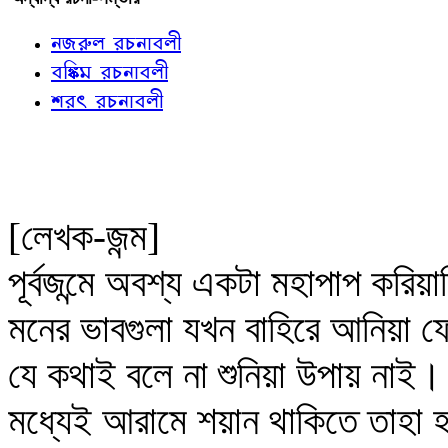
নজরুল রচনাবলী
বঙ্কিম রচনাবলী
শরৎ রচনাবলী
[লেখক-জন্ম]
পূর্বজন্মে অবশ্য একটা মহাপাপ করিয়
মনের ভাবগুলা যখন বাহিরে আনিয়া 
যে কথাই বলে না শুনিয়া উপায় নাই। সুধ
মধ্যেই আরামে শয়ান থাকিতে তাহা হই