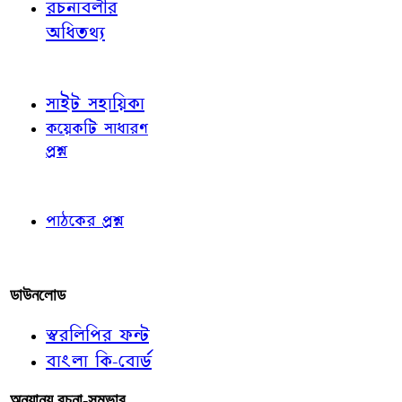
রচনাবলীর
অধিতথ্য
জ্ঞাতব্য বিষয়
সাইট সহায়িকা
কয়েকটি সাধারণ
প্রশ্ন
পাঠকের চোখে
পাঠকের প্রশ্ন
আমাদের লিখুন
ডাউনলোড
স্বরলিপির ফন্ট
বাংলা কি-বোর্ড
অন্যান্য রচনা-সম্ভার