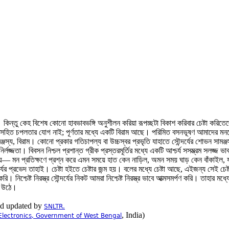
গে না। কিন্তু কেহ বিশেষ কোনো হাবভাবভঙ্গি অনুশীলন করিয়া রূপচ্ছটা বিকাশ করিবার চেষ্টা 
র্ণতার সহিত চপলতার যোগ নাই; পূর্ণতার মধ্যে একটি বিরাম আছে। পরিমিত বসনভূষণ আমাদের 
্জস্য, বিরাম। কোনো প্রকার গতিচাপল্য বা উচ্চস্বর প্রভৃতি যাহাতে সৌন্দর্যের শোভন সামঞ্জ
লজ্জতা। বিবসন নিশ্চল প্রশান্ত গ্রীক প্রস্তরমূর্তির মধ্যে একটি আশ্চর্য সসম্ভ্রম সলজ্জ ভ
পায়— মন প্রতিক্ষণে প্রশ্ন করে এমন সময়ে হাত কেন নাড়িল, অমন সময় ঘাড় কেন বাঁকাইল, যদি 
্দর্যের প্রভেদ তাহাই। চেষ্টা হইতে চেষ্টার জন্ম হয়। বলের মধ্যে চেষ্টা আছে, এইজন্য সেই
নিশ্চেষ্ট নিরস্ত্র সৌন্দর্যের নিকট আমরা নিশ্চেষ্ট নিরস্ত্র ভাবে আত্মসমর্পণ করি। তাহার 
া উঠে।
nd updated by
SNLTR.
, India)
Electronics, Government of West Bengal