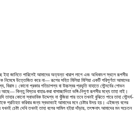
করিতেছে ইহা জানিতে পারিলেই আমাদের অত্যন্ত খারাপ লাগে এবং অধিকাংশ স্থলে রূপসীর
মনকে নিমেষে উত্তেজিত করে না— রূপের সহিত মিলিয়া মিশিয়া একটি পরিপূর্ণতা আমাদের
স্য, বিরাম। কোনো প্রকার গতিচাপল্য বা উচ্চস্বর প্রভৃতি যাহাতে সৌন্দর্যের শোভন
াব আছে— কিন্তু বিস্তর বাহার-করা বাসাচ্ছাদিতা ভঙ্গি-নিপুণা রূপসীর মধ্যে তাহা নাই।
তাহার কোনো স্বাভাবিক উদ্দেশ্য না খুঁজিয়া পায় তবে তখনই বুঝিতে পারে তাহা সৌন্দর্য-
 চেষ্টাকে প্রতিহত করিবার জন্য স্বভাবতই আমাদের মনে চেষ্টার উদয় হয়। এইজন্য বলের
মধ্যে যখনই চেষ্টা দেখি তখনই তাহা বলের সামিল হইয়া দাঁড়ায়, তৎক্ষনাৎ আমাদের মন সচেতন