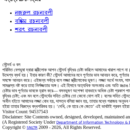
নজরুল রচনাবলী
বঙ্কিম রচনাবলী
শরৎ রচনাবলী
সৌন্দর্য ও বল
পরিমিত বেশভূষা দ্বারা স্ত্রীলোক আপন সৌন্দর্য বৃদ্ধির চেষ্টা করিলে আমাদের খারাপ লা
উদ্দেশ্য ব্যর্থ হয়। ইহার কারণ কী? সৌন্দর্য আমাদের মনে পূর্ণতার ভাব আনয়ন করে, পূ
সমক্ষে আনয়ন করে। এইজন্য সর্বত্র বলে লজ্জা স্ত্রীলোকের ভূষণ। লজ্জা অর্থে সংযম, সামঞ
সামঞ্জস্য নষ্ট করে তাহা নির্লজ্জতার অঙ্গ। এই হিসাবে অত্যধিক অলংকার এবং অতি রঙচঙ নির্
চেষ্টার ভাব পূর্ণতার ভাবকে হ্রাস করে— বসনভূষণ অপেক্ষা হাবভাবে অধিক চেষ্টা প্রকাশ 
বৃদ্ধির চেষ্টা; এবং মন বলে সৌন্দর্যের সহিত চেষ্টার তো কেনো যোগ নাই। বলের সহিত সৌন
অধীন হইতে আমাদের লজ্জা বোধ হয়, দাসত্ব বলিয়া জ্ঞান হয়, তাহার মধ্যে পরাজয় অনুভব করি। 
হইয়া তাহার বিরুদ্ধে বদ্ধপরিকর হয়। ‘দেখি, কে হারে কে জেতে’ এই ভাবটাই প্রবল হইয়
Visitor Count: 94537543
Disclaimer: Site Contents owned, designed, developed, maintained a
(A Registered Society Under
Department of Information Technology & 
Copyright ©
2009 - 2026, All Rights Reserved.
SNLTR