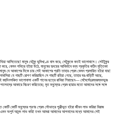
িয়া আসিতেছে! মানুষ যেটুকু ভূমিখণ্ডে বাস করে, সেটুকুকে কতই ভালোবাসে। সেইটুকুর
 করে, কেমন পবিত্র হইয়া উঠে, মানুষের হৃদয়ের আবির্ভাবে বন্য প্রকৃতির কঠিন মৃত্তিকা
া মানুষ যে আকাশের দিকে চায় সেই আকাশের প্রতি তাহার প্রেম কেমন প্রসারিত হইয়া যায়!
ভালোবাসিয়া যে গাছটি রোপণ করিয়াছিল সে গাছটি রহিয়া গেছে, তাহার ঘর-বাড়িটি আছে,
বহুদিনসঞ্চিত ভালোবাসা একটি গানের ছত্রে রাখিয়া গিয়াছেন— মেঘৈর্মেদুরম্বরম্বনভুবঃ
, শতসহস্র আকারে বিচরণ করিতেছে; মৃত মনুষ্যের প্রেম ছায়ার মতো আমাদের সঙ্গে সঙ্গে
টি কোটি মনুষ্যের প্রণয় প্রেম সৌভাত্র পুঞ্জীভূত হইয়া জীবন লাভ করিয়া বিরাজ
 তখন এমন অপূর্ব আনন্দ লাভ করি! তখন আমরা আমাদের আপনাদের মধ্যে আমাদের সেই