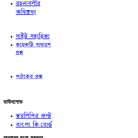
রচনাবলীর
অধিতথ্য
জ্ঞাতব্য বিষয়
সাইট সহায়িকা
কয়েকটি সাধারণ
প্রশ্ন
পাঠকের চোখে
পাঠকের প্রশ্ন
আমাদের লিখুন
ডাউনলোড
স্বরলিপির ফন্ট
বাংলা কি-বোর্ড
অন্যান্য রচনা-সম্ভার