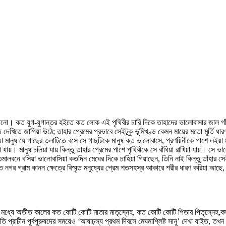
ানো। কত যুগ-যুগান্তর হইতে কত লোক এই পৃথিবীর চারি দিকে তাহাদের ভালোবাসার জাল গাঁথ
দেখিতে জাগিয়া উঠে; তাহার প্রেমের প্রভাবে সেইটুকু ভূমিখণ্ড কেমন মায়ের মতো মূর্তি ধারণ
িয়া মানুষ যে গাছের তলাটিতে বসে সে গাছটিকে মানুষ কত ভালোবাসে, প্রণয়িনীকে পাশে লইয়
যায়। মানুষ চলিয়া যায় কিন্তু তাহার প্রেমের পাশে পৃথিবীকে সে বাঁধিয়া রাখিয়া যায়। সে 
লবনে বসিয়া ভালোবাসিয়া কতদিন মেঘের দিকে চাহিয়া গিয়াছেন, তিনি নাই কিন্তু তাঁহার সেই 
্ত নগর গ্রাম কানন ক্ষেত্রে বিস্মৃত মনুষ্যের প্রেম শতসহস্র আকারে শরীর ধারণ করিয়া আছে
্যে অতীত কালের কত কোটি কোটি মাতার মাতৃস্নেহ, কত কোটি কোটি পিতার পিতৃস্নেহ,কত কো
ি প্রাচীন পূর্বপুরুষদের সময়েও ‘আষাঢ়স্য প্রথম দিবসে মেঘমাশ্লিষ্ট সানু’ দেখা যাইত,