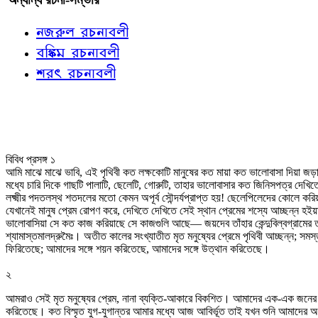
নজরুল রচনাবলী
বঙ্কিম রচনাবলী
শরৎ রচনাবলী
বিবিধ প্রসঙ্গ ১
আমি মাঝে মাঝে ভাবি, এই পৃথিবী কত লক্ষকোটি মানুষের কত মায়া কত ভালোবাসা দিয়া জড়
মধ্যে চারি দিকে গাছটি পালাটি, ছেলেটি, গোরুটি, তাহার ভালোবাসার কত জিনিসপত্র দেখিতে 
লক্ষ্মীর পদতলস্থ শতদলের মতো কেমন অপূর্ব সৌন্দর্যপ্রাপ্ত হয়! ছেলেপিলেদের কোলে কর
যেখানেই মানুষ প্রেম রোপণ করে, দেখিতে দেখিতে সেই স্থান প্রেমের শস্যে আচ্ছন্ন হইয়া 
ভালোবাসিয়া সে কত কাজ করিয়াছে সে কাজগুলি আছে— জয়দেব তাঁহার কেন্দুবিল্বগ্রামের তমা
শ্যামাস্তমালদ্রুমৈঃ। অতীত কালের সংখ্যাতীত মৃত মনুষ্যের প্রেমে পৃথিবী আচ্ছন্ন; সমস
ফিরিতেছে; আমাদের সঙ্গে শয়ন করিতেছে, আমাদের সঙ্গে উত্থান করিতেছে।
২
আমরাও সেই মৃত মনুষ্যের প্রেম, নানা ব্যক্তি-আকারে বিকশিত। আমাদের এক-এক জনের মধ
করিতেছে। কত বিস্মৃত যুগ-যুগান্তর আমার মধ্যে আজ আবির্ভূত তাই যখন শুনি আমাদের অত