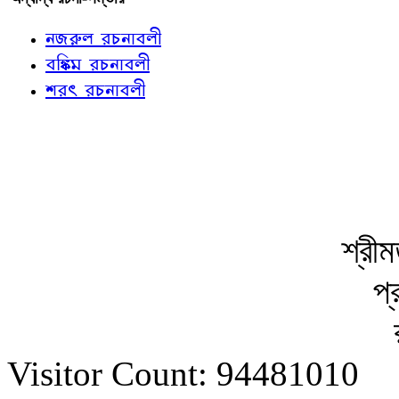
নজরুল রচনাবলী
বঙ্কিম রচনাবলী
শরৎ রচনাবলী
শ্রীম
প্
Visitor Count: 94481010