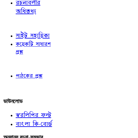
রচনাবলীর
অধিতথ্য
জ্ঞাতব্য বিষয়
সাইট সহায়িকা
কয়েকটি সাধারণ
প্রশ্ন
পাঠকের চোখে
পাঠকের প্রশ্ন
আমাদের লিখুন
ডাউনলোড
স্বরলিপির ফন্ট
বাংলা কি-বোর্ড
অন্যান্য রচনা-সম্ভার