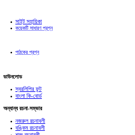
জ্ঞাতব্য বিষয়
সাইট সহায়িকা
কয়েকটি সাধারণ প্রশ্ন
পাঠকের চোখে
পাঠকের প্রশ্ন
আমাদের লিখুন
ডাউনলোড
স্বরলিপির ফন্ট
বাংলা কি-বোর্ড
অন্যান্য রচনা-সম্ভার
নজরুল রচনাবলী
বঙ্কিম রচনাবলী
শরৎ রচনাবলী