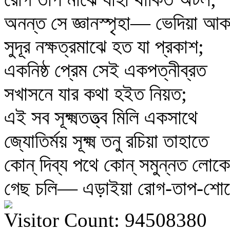
অনন্ত সে জ্ঞানস্পৃহা— ভেদিয়া আ
সুদূর নক্ষত্রমাঝে হত যা প্রকাশ;
একনিষ্ঠ প্রেম সেই একপত্নীব্রত
সখাসনে যার কথা হইত নিয়ত;
এই সব সূক্ষ্মতত্ত্ব মিলি একসাথে
জ্যোতির্ময় সূক্ষ্ম তনু রচিয়া তাহাতে
কোন্‌ দিব্য পথে কোন্‌ সমুন্নত লোকে
গেছ চলি— এড়াইয়া রোগ-তাপ-শো
Visitor Count: 94508380