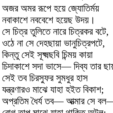
অজর অমর রূপে হয়ে জ্যোতির্ময়
নবাকাশে নববেশে হয়েছ উদয়।
সে চিত্র তুলিতে নারে চিত্রকর বটে,
ওঠে না সে দেহছায়া ভানুচিত্রপটে,
কিন্তু সেই সূক্ষ্মছবি চিন্ময় কায়া
চিদাকাশে সদা ভাসে— দিব্য তার ছা
সেই তব চিরস্ফুর সুমধুর হাস
যন্ত্রণারও মাঝে যাহা হইত বিকাশ;
অপ্রতিম ধৈর্য তব— আত্মার সে বল
রোগ তাপ মাঝে যাহা থাকিত অটল;