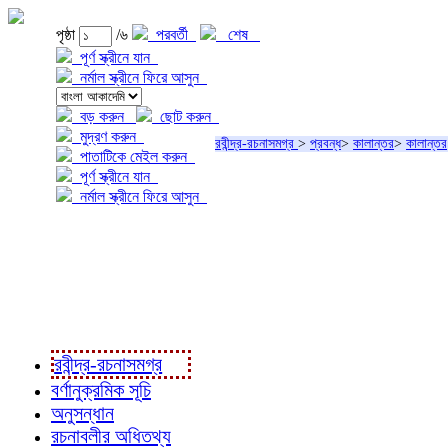
পৃষ্ঠা
/৬
পরবর্তী
শেষ
পূর্ণ স্ক্রীনে যান
নর্মাল স্ক্রীনে ফিরে আসুন
বড় করুন
ছোট করুন
মুদ্রণ করুন
রবীন্দ্র-রচনাসমগ্র
>
প্রবন্ধ
>
কালান্তর
>
কালান্তর
পাতাটিকে মেইল করুন
পূর্ণ স্ক্রীনে যান
নর্মাল স্ক্রীনে ফিরে আসুন
প্রকল্প সম্বন্ধে
প্রকল্প রূপায়ণে
রবীন্দ্র-রচনাবলী
রবীন্দ্র-রচনাসমগ্র
বর্ণানুক্রমিক সূচি
অনুসন্ধান
রচনাবলীর অধিতথ্য