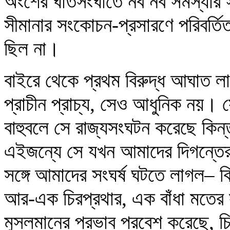
অংশের ঘাতসংঘাতে নব নব সমস্যার সৃ
সীমানার সংকোচন-প্রসারণে পরিবর্ত
ছিল না।
বাইরে থেকে প্রথম বিরুদ্ধ আঘাত ল
প্রাচীন প্রাচ্য, সেও আধুনিক নয়।
বাহুবলে সে রাজ্যসংঘটন করেছে কিন্তু 
এইজন্যে সে যখন আমাদের দিগন্তের ম
সঙ্গে আমাদের সংঘর্ষ ঘটতে লাগল– কিন
আর-এক চিরপ্রথার, এক বাঁধা মতের স
মুসলমানের প্রভাব প্রবেশ করেছে, চি