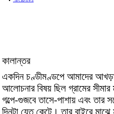
কালান্তর
একদিন চণ্ডীমণ্ডপে আমাদের আখড়
আলোচনার বিষয় ছিল গ্রামের সীমার ম
গল্পে-গুজবে তাসে-পাশায় এবং তার সঙ্
দিনটা যেত কেটে। তার বাইরে মাঝে