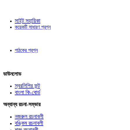
জ্ঞাতব্য বিষয়
সাইট সহায়িকা
কয়েকটি সাধারণ প্রশ্ন
পাঠকের চোখে
পাঠকের প্রশ্ন
আমাদের লিখুন
ডাউনলোড
স্বরলিপির ফন্ট
বাংলা কি-বোর্ড
অন্যান্য রচনা-সম্ভার
নজরুল রচনাবলী
বঙ্কিম রচনাবলী
শরৎ রচনাবলী