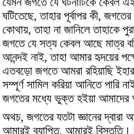
যেমন জগতে যে ঘটনাটিকে কেবল এইমা
ঘটিতেছে, তাহার পূর্বাপর কী, জগতের 
কোথায়, তাহা না জানিলে তাহাকে পুর
জগতে যে সত্য কেবল আছে মাত্র বল
আনন্দই নাই, তাহা আমার হৃদয়ের প
এতবড়ো জগতে আমরা রহিয়াছি ইহা
সম্পূর্ণ সামিল করিয়া আনিতে পারি
জগতের মধ্যে ভুক্ত হইয়া আমাদে
অথচ, জগতের যতটা জ্ঞানের দ্বারা আ
আমারই ব্যাপ্তি, আমারই বিস্তৃতি