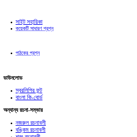
জ্ঞাতব্য বিষয়
সাইট সহায়িকা
কয়েকটি সাধারণ প্রশ্ন
পাঠকের চোখে
পাঠকের প্রশ্ন
আমাদের লিখুন
ডাউনলোড
স্বরলিপির ফন্ট
বাংলা কি-বোর্ড
অন্যান্য রচনা-সম্ভার
নজরুল রচনাবলী
বঙ্কিম রচনাবলী
শরৎ রচনাবলী