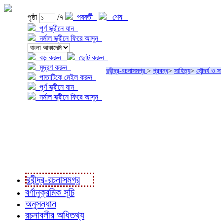
পৃষ্ঠা
/৭
পরবর্তী
শেষ
পূর্ণ স্ক্রীনে যান
নর্মাল স্ক্রীনে ফিরে আসুন
বড় করুন
ছোট করুন
মুদ্রণ করুন
রবীন্দ্র-রচনাসমগ্র
>
প্রবন্ধ
>
সাহিত্য
>
সৌন্দর্য ও স
পাতাটিকে মেইল করুন
পূর্ণ স্ক্রীনে যান
নর্মাল স্ক্রীনে ফিরে আসুন
প্রকল্প সম্বন্ধে
প্রকল্প রূপায়ণে
রবীন্দ্র-রচনাবলী
রবীন্দ্র-রচনাসমগ্র
বর্ণানুক্রমিক সূচি
অনুসন্ধান
রচনাবলীর অধিতথ্য