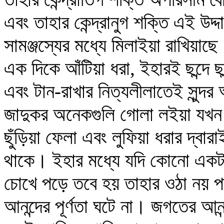
এবং তাহার কেন্দ্রানুগ শক্তি এই উদ্দা
সামঞ্জস্যের মধ্যে মিলাইয়া রাখিয়
এক দিকে আঁটিয়া ধরা, ইহারই ছন্দে ছন্
এবং টান-রাখার নিত্যলীলাতেই সুন্দ
জাদুকর অনেকগুলি গোলা লইয়া যখন 
ছুঁড়িয়া ফেলা এবং লুফিয়া ধরার দ্বারাই আ
থাকে। ইহার মধ্যে যদি কোনো একট
চোখে পড়ে তবে হয় তাহার ওঠা নয় পড়া
আনন্দের পূর্ণতা ঘটে না। জগতের আন