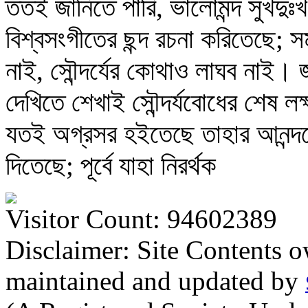
ততই জানিতে পারি, ভালোমন্দ সুখদুঃ
বিশ্বসংগীতের ছন্দ রচনা করিতেছে; স
নাই, সৌন্দর্যের কোথাও লাঘব নাই। 
দেখিতে শেখাই সৌন্দর্যবোধের শেষ লক
যতই অগ্রসর হইতেছে তাহার আনন্দক
দিতেছে; পূর্বে যাহা নিরর্থক
Visitor Count: 94602389
Disclaimer: Site Contents 
maintained and updated by