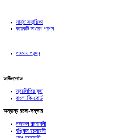
জ্ঞাতব্য বিষয়
সাইট সহায়িকা
কয়েকটি সাধারণ প্রশ্ন
পাঠকের চোখে
পাঠকের প্রশ্ন
আমাদের লিখুন
ডাউনলোড
স্বরলিপির ফন্ট
বাংলা কি-বোর্ড
অন্যান্য রচনা-সম্ভার
নজরুল রচনাবলী
বঙ্কিম রচনাবলী
শরৎ রচনাবলী