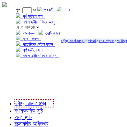
পৃষ্ঠা
/২
পরবর্তী
শেষ
পূর্ণ স্ক্রীনে যান
নর্মাল স্ক্রীনে ফিরে আসুন
বড় করুন
ছোট করুন
মুদ্রণ করুন
রবীন্দ্র-রচনাসমগ্র
>
কবিতা
>
শেষ সপ্তক
>
আটত্র
পাতাটিকে মেইল করুন
পূর্ণ স্ক্রীনে যান
নর্মাল স্ক্রীনে ফিরে আসুন
প্রকল্প সম্বন্ধে
প্রকল্প রূপায়ণে
রবীন্দ্র-রচনাবলী
রবীন্দ্র-রচনাসমগ্র
বর্ণানুক্রমিক সূচি
অনুসন্ধান
রচনাবলীর অধিতথ্য