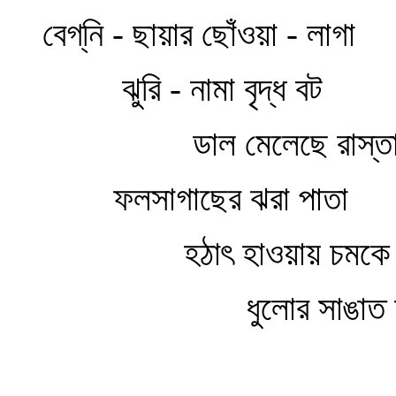
বেগ্‌নি - ছায়ার ছোঁওয়া - লাগা
ঝুরি - নামা বৃদ্ধ বট
ডাল মেলেছে রাস্তার ও প
ফলসাগাছের ঝরা পাতা
হঠাৎ হাওয়ায় চমকে বে
ধুলোর সাঙাত হ