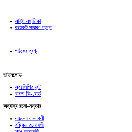
জ্ঞাতব্য বিষয়
সাইট সহায়িকা
কয়েকটি সাধারণ প্রশ্ন
পাঠকের চোখে
পাঠকের প্রশ্ন
আমাদের লিখুন
ডাউনলোড
স্বরলিপির ফন্ট
বাংলা কি-বোর্ড
অন্যান্য রচনা-সম্ভার
নজরুল রচনাবলী
বঙ্কিম রচনাবলী
শরৎ রচনাবলী