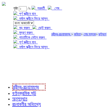
পৃষ্ঠা
/২
পরবর্তী
শেষ
পূর্ণ স্ক্রীনে যান
নর্মাল স্ক্রীনে ফিরে আসুন
বড় করুন
ছোট করুন
মুদ্রণ করুন
রবীন্দ্র-রচনাসমগ্র
>
কবিতা
>
শেষ সপ্তক
>
ছত্রিশ
পাতাটিকে মেইল করুন
পূর্ণ স্ক্রীনে যান
নর্মাল স্ক্রীনে ফিরে আসুন
প্রকল্প সম্বন্ধে
প্রকল্প রূপায়ণে
রবীন্দ্র-রচনাবলী
রবীন্দ্র-রচনাসমগ্র
বর্ণানুক্রমিক সূচি
অনুসন্ধান
রচনাবলীর অধিতথ্য