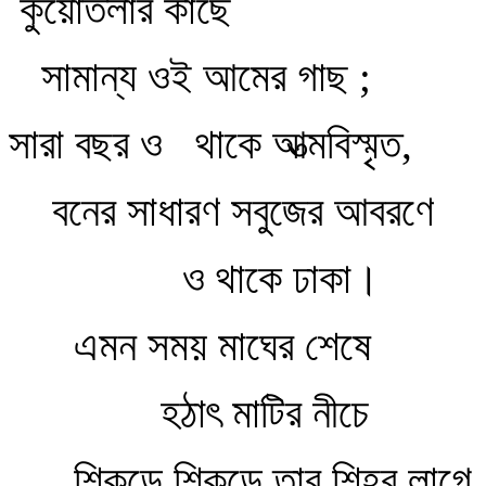
কুয়োতলার কাছে
সামান্য ওই আমের গাছ ;
সারা বছর ও থাকে আত্মবিস্মৃত,
বনের সাধারণ সবুজের আবরণে
ও থাকে ঢাকা।
এমন সময় মাঘের শেষে
হঠাৎ মাটির নীচে
শিকড়ে শিকড়ে তার শিহর লাগে,